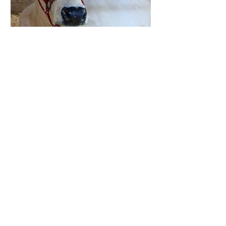
CAFE
Apr 17, 2019
3 min read
Informations sur la traçabilité
des animaux d'élevage
MISE À JOUR (9 septembre 2019) De
nombreuses questions se sont posées
sur les exigences actuelles de