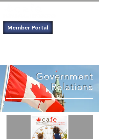
Member Portal
Not a member? Sign up today!
Government
Relations